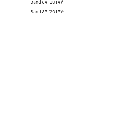
Band 84 (2014)*
Band 85 (2015)*
Band 86 (2016)*
Band 87 (2017)*
Band 88 (2018)*
Band 89 (2019)
*
Band 90 (2020)
*
Band 91 (2021)*
Band 92 (2022)*
Band 93 (2023)*
Band 94/95 (2025)
Beihefte
Beiheft 1 (1990)
-
Vorläufige Rote Liste
Pflanzengesellschaften Bayern - I.