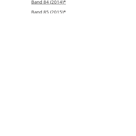
Band 84 (2014)*
Band 85 (2015)*
Band 86 (2016)*
Band 87 (2017)*
Band 88 (2018)*
Band 89 (2019)
*
Band 90 (2020)
*
Band 91 (2021)*
Band 92 (2022)*
Band 93 (2023)*
Band 94/95 (2025)
Beihefte
Beiheft 1 (1990)
-
Vorläufige Rote Liste
Pflanzengesellschaften Bayern - I.