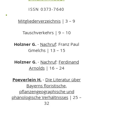
ISSN
0373-7640
Mitgliederverzeichnis
| 3 – 9
Tauschverkehrs | 9 – 10
Holzner G.
-
Nachruf
: Franz Paul
Gmelchs | 13 – 15
Holzner G.
-
Nachruf
:
Ferdinand
Arnolds
| 16 – 24
Poeverlein H.
-
Die Literatur über
Bayerns floristische,
pflanzengeographische und
phänologische Verhältnisses
| 25 –
32
Arnold F.
-
Zur Lichenenflora von
München [eigens paginiert]
| 1 – 24