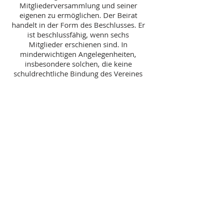
Mitgliederversammlung und seiner
eigenen zu ermöglichen. Der Beirat
handelt in der Form des Beschlusses. Er
ist beschlussfähig, wenn sechs
Mitglieder erschienen sind. In
minderwichtigen Angelegenheiten,
insbesondere solchen, die keine
schuldrechtliche Bindung des Vereines
begründen, kann auch schriftlich durch
Rundschreiben Beschluss gefasst
werden.
Zur Gültigkeit des Beschlusses genügt
Zustimmung der Mehrheit der
erschienenen Mitglieder.
Der Vorsitzende gibt bei
Stimmengleichheit den Ausschlag.
Der Beirat ist für alle seine Handlungen
und Unterlassungen der
Mitgliederversammlung gegenüber
verantwortlich.
Gegen seine Beschlüsse steht jedem
Mitglied das Recht der Beschwerde an