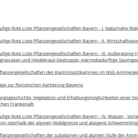
ufige Rote Liste Pflanzengesellschaften Bayern - I. Naturnahe W
ufige Rote Liste Pflanzengesellschaften Bayern - II. Wirtschaftsw
ufige Rote Liste Pflanzengesellschaften Bayern - III. Außeralpine 
gras­rasen und Heidekraut-Gestrüppe, wärmebedürftige Saum­ges
Pflanzengesellschaften des Klammspitzkammes im NSG Ammerge
äge zur floristischen Kartierung Bayerns
ngsgeschichte, Vegetation und Erhaltungsmöglichkeiten einer his
chen Frankenalb
ufige Rote Liste Pflanzengesellschaften Bayern - IV. Wasser-, Ve
ion oberhalb der alpinen Waldgrenze und alpigene Schwemmlingsfl
flanzengesellschaften der subalpinen und alpinen Stufe der Amme