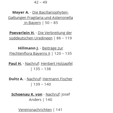
42 – 49
Mayer A.
-
Die Bacillariophyten-
Gattungen Fragilaria und Asterionella
in Bayern
| 50 – 85
Poeverlein H.
-
Die Verbreitung der
süddeutschen Uredineen
| 86 – 119
Hillmann J.
-
Beiträge zur
Flechtenflora Bayerns II
| 120 – 135
Paul H.
-
Nachruf
:
Heribert Holzapfel
| 135 – 138
Dultz A.
-
Nachruf
:
Hermann Fischer
| 139 – 140
Schoenau K. von
-
Nachruf
: Josef
Anders | 140
Vereinsnachrichten
| 141