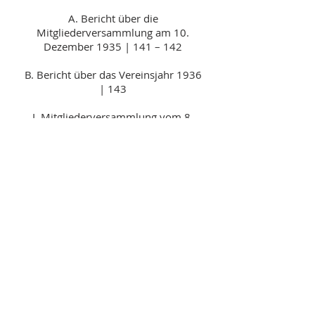
A. Bericht über die
Mitgliederversammlung am 10.
Dezember 1935 | 141 – 142
B. Bericht über das Vereinsjahr 1936
| 143
I. Mitgliederversammlung vom 8.
Dezember 1936 | 143 – 145
II. Bemerkenswerte Beobachtungen
auf den Gesellschaftsausflügen | 146
– 152
C. Vertrag über das
Gesellschaftsherbar | 152
D. Vertrag über das
Naturschutzgebiet auf der
Garchinger Heide | 153 – 155
E. Mitteilungen | 155