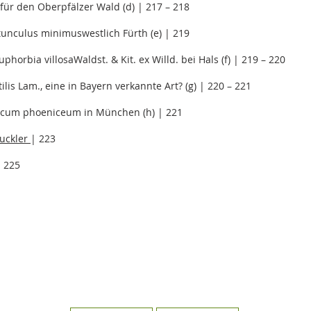
 für den Oberpfälzer Wald (d) | 217 – 218
tunculus minimuswestlich Fürth (e) | 219
orbia villosaWaldst. & Kit. ex Willd. bei Hals (f) | 219 – 220
lis Lam., eine in Bayern verkannte Art? (g) | 220 – 221
cum phoeniceum in München (h) | 221
uckler
| 223
 225