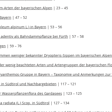
m-Arten der bayerischen Alpen
| 23 – 45
 Bayern
| 47 – 52
hleum alpinum L.) in Bayern
| 53 – 56
st adentiv als Bahndammpflanze bei Fürth
| 57 – 58
ngen
| 59 – 76
mmen weniger bekannter Dryopteris-Sippen im bayerischen Alpe
oder wenig beachteten Arten und Artengruppen der bayerischen Fl
lyanthemos-Gruppe in Bayern – Taxonomie und Anmerkungen zur 
 in Südtirol und Nachbargebieten
| 117 – 121
 Wasserpflanzenflora des Gardasees
| 123 – 125
adiata (L.) Scop. in Südtirol
| 127 – 134