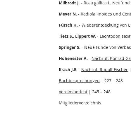
Milbradt J.
-
Rosa gallica L. Neufund
Meyer N.
- Radiola linoides und Cen
Fürsch H.
- Wiederentdeckung von Euph
Tietz S.
,
Lippert W.
- Leontodon saxati
Springer S.
-
Neue Funde von Verbas
Hohenester A.
-
Nachruf: Konrad Ga
Krach J.E.
-
Nachruf: Rudolf Fischer
|
Buchbesprechungen
| 227 – 243
Vereinsbericht
| 245 – 248
Mitgliederverzeichnis