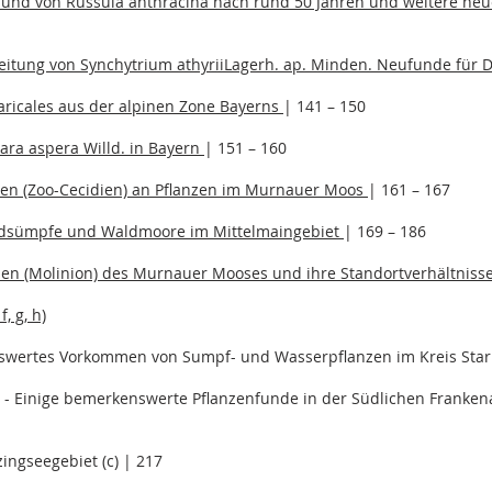
fund von Russula anthracina nach rund 50 Jahren und weitere n
eitung von Synchytrium athyriiLagerh. ap. Minden. Neufunde für D
aricales aus der alpinen Zone Bayerns
| 141 – 150
ra aspera Willd. in Bayern
| 151 – 160
len (Zoo-Cecidien) an Pflanzen im Murnauer Moos
| 161 – 167
dsümpfe und Waldmoore im Mittelmaingebiet
| 169 – 186
sen (Molinion) des Murnauer Mooses und ihre Standortverhältniss
, g, h)
swertes Vorkommen von Sumpf- und Wasserpflanzen im Kreis Starn
.
- Einige bemerkenswerte Pflanzenfunde in der Südlichen Frankena
ingseegebiet (c) | 217