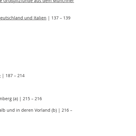
eue Großpilzfunde aus dem Münchner
eutschland und Italien
| 137 – 139
e
| 187 – 214
berg (a) | 215 – 216
lb und in deren Vorland (b) | 216 –