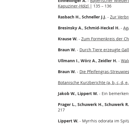
Einhellinger A.
-
Bayerischer Wieder
Kapuziner-Hölzl
| 135 – 136
Rasbach H.
,
Schneller J.J.
-
Zur Verbr
Bresinsky A.
,
Schmid-Heckel H.
-
Ag
Krause W.
-
Zum Formenkreis der Cha
Braun W.
-
Durch Tiere erzeugte Gal
Ullmann I.
,
Wörz A.
,
Zeidler H.
-
Wal
Braun W.
-
Die Pfeifengras-Streuwie
Botanische Kurzberichte (a, b, c, d, e, f
Jakob W.
,
Lippert W.
- Ein bemerken
Prager L.
,
Schuwerk H.
,
Schuwerk R
217
Lippert W.
- Myrrhis odorata im Spitz