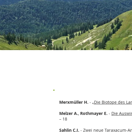
Merxmüller H.
-
„Die Biotope des L
Melzer A.
,
Rothmayer E.
-
Die Auswi
– 18
Sahlin C.I.
-
Zwei neue Taraxacum-Ar