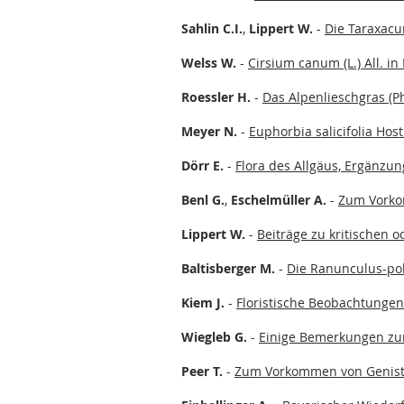
Sahlin C.I.
,
Lippert W.
-
Die Taraxacu
Welss W.
-
Cirsium canum (L.) All. in
Roessler H.
-
Das Alpenlieschgras (P
Meyer N.
-
Euphorbia salicifolia Ho
Dörr E.
-
Flora des Allgäus, Ergänzu
Benl G.
,
Eschelmüller A.
-
Zum Vorko
Lippert W.
-
Beiträge zu kritischen 
Baltisberger M.
-
Die Ranunculus-po
Kiem J.
-
Floristische Beobachtungen
Wiegleb G.
-
Einige Bemerkungen zur
Peer T.
-
Zum Vorkommen von Genista r