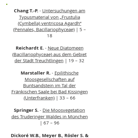
Chang T.-P.
-
Untersuchungen am
Typusmaterial von „Frustulia
(Cymbella) ventricosa Agardh“
(Pennales, Bacillariophyceae)
| 5 –
18
Reichardt E.
-
Neue Diatomeen
(Bacillariophyceae) aus dem Gebiet
der Stadt Treuchtlingen
| 19 – 32
Marstaller R.
-
Epilithische
Moosgesellschaften auf
Buntsandstein im Tal der
Fränkischen Saale bei Bad Kissingen
(Unterfranken)
| 33 – 66
Springer S.
-
Die Moosvegetation
des Truderinger Waldes in München
| 67 – 96
Dickoré W.B.
,
Meyer B.
,
Rösler S. &