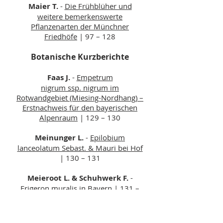
Maier T.
-
Die Frühblüher und
weitere bemerkenswerte
Pflanzenarten der Münchner
Friedhöfe
| 97 – 128
Botanische Kurzberichte
Faas J.
-
Empetrum
nigrum ssp. nigrum im
Rotwandgebiet (Miesing-Nordhang) –
Erstnachweis für den bayerischen
Alpenraum
| 129 – 130
Meinunger L.
-
Epilobium
lanceolatum Sebast. & Mauri bei Hof
| 130 – 131
Meieroot L. & Schuhwerk F.
-
Erigeron muralis in Bayer
n
| 131 –
133
Sonnberger B.
-
Ranunculus