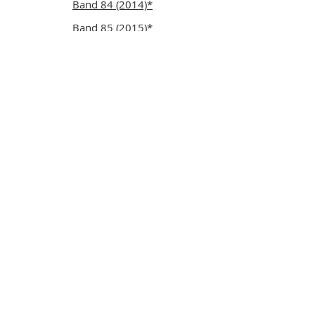
Band 84 (2014)*
Band 85 (2015)*
Band 86 (2016)*
Band 87 (2017)*
Band 88 (2018)*
Band 89 (2019)
*
Band 90 (2020)
*
Band 91 (2021)*
Band 92 (2022)*
Band 93 (2023)*
Band 94/95 (2025)
Beihefte
Beiheft 1 (1990)
-
Vorläufige Rote Liste
Pflanzengesellschaften Bayern - I.